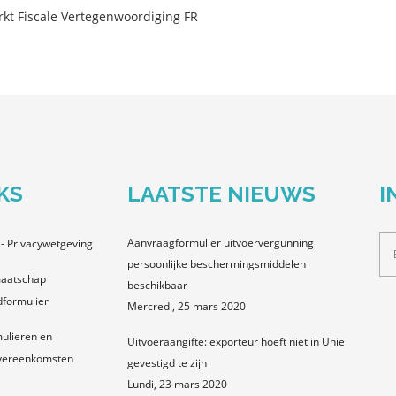
t Fiscale Vertegenwoordiging FR
KS
LAATSTE NIEUWS
I
Aanvraagformulier uitvoervergunning
- Privacywetgeving
persoonlijke beschermingsmiddelen
aatschap
beschikbaar
formulier
Mercredi, 25 mars 2020
ulieren en
Uitvoeraangifte: exporteur hoeft niet in Unie
vereenkomsten
gevestigd te zijn
Lundi, 23 mars 2020