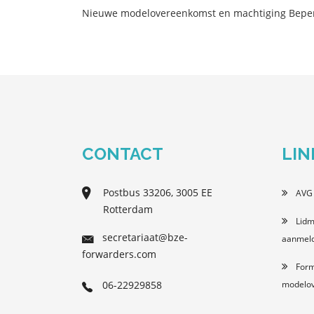
Nieuwe modelovereenkomst en machtiging Beperk
CONTACT
LIN
Postbus 33206, 3005 EE
AVG 
Rotterdam
Lidm
secretariaat@bze-
aanmeld
forwarders.com
Form
06-22929858
modelo