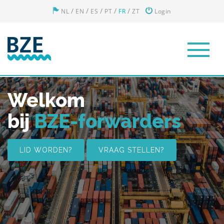
/
/
/
/
/
NL
EN
ES
PT
FR
ZT
Login
Welkom
bij
BZE-forwarders
LID WORDEN?
VRAAG STELLEN?