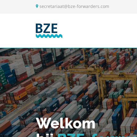
secretariaat@bze-forwarders.com
Welkom