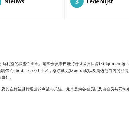
3
Nieuws
Ledenlijst
益的联盟性组织。这些会员来自鹿特丹莱茵河口港区(Rijnmondgebied), 
凯尔克(Ridderkerk)工业区，穆尔戴克(Moerdijk)以及周边范围内的登博斯-罗森
办事处。
，及其在荷兰进行经营的利益与关注。尤其是为各会员以及由会员共同制