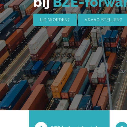
bij
BZE-forwa
LID WORDEN?
VRAAG STELLEN?