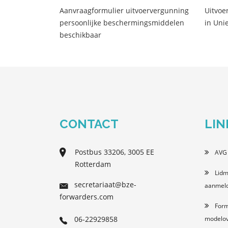
Aanvraagformulier uitvoervergunning
Uitvoe
persoonlijke beschermingsmiddelen
in Unie
beschikbaar
CONTACT
LIN
Postbus 33206, 3005 EE
AVG 
Rotterdam
Lidm
secretariaat@bze-
aanmeld
forwarders.com
Form
06-22929858
modelo