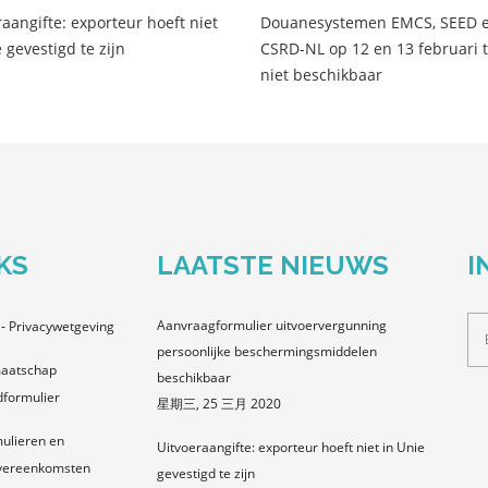
raangifte: exporteur hoeft niet
Douanesystemen EMCS, SEED 
 gevestigd te zijn
CSRD-NL op 12 en 13 februari ti
niet beschikbaar
KS
LAATSTE NIEUWS
I
Aanvraagformulier uitvoervergunning
- Privacywetgeving
persoonlijke beschermingsmiddelen
aatschap
beschikbaar
formulier
星期三, 25 三月 2020
ulieren en
Uitvoeraangifte: exporteur hoeft niet in Unie
vereenkomsten
gevestigd te zijn